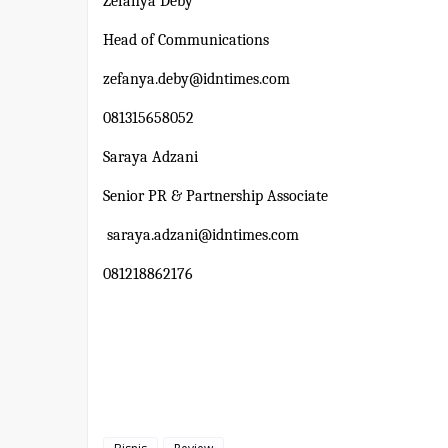
Zefanya Deby
Head of Communications
zefanya.deby@idntimes.com
081315658052
Saraya Adzani
Senior PR & Partnership Associate
saraya.adzani@idntimes.com
081218862176