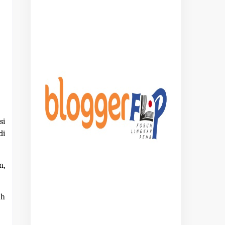
si
di
n,
ah