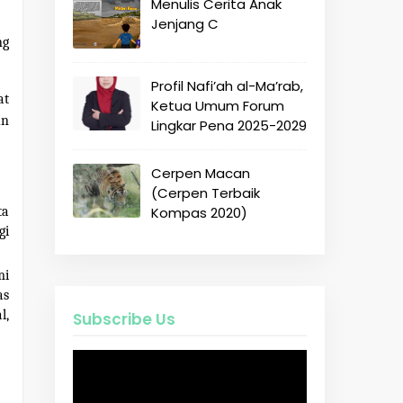
Menulis Cerita Anak
Jenjang C
ng
Profil Nafi’ah al-Ma’rab,
at
Ketua Umum Forum
un
Lingkar Pena 2025-2029
Cerpen Macan
(Cerpen Terbaik
ta
Kompas 2020)
gi
mi
as
l,
Subscribe Us