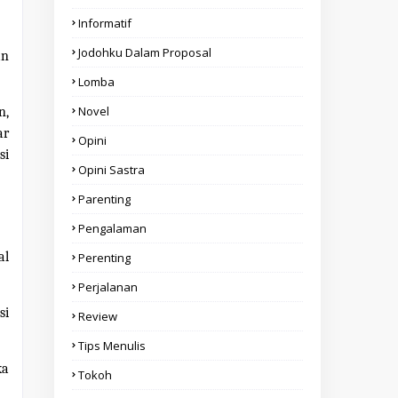
Informatif
Jodohku Dalam Proposal
an
Lomba
Novel
n,
ar
Opini
si
Opini Sastra
Parenting
Pengalaman
al
Perenting
Perjalanan
si
Review
Tips Menulis
ka
Tokoh