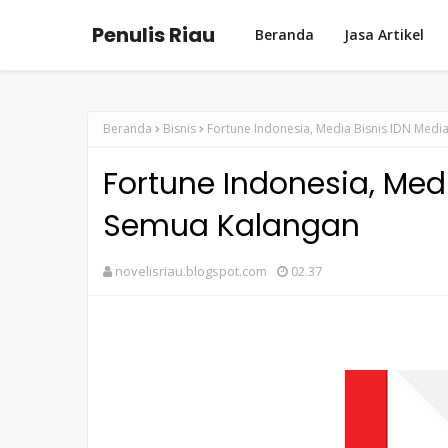
Penulis Riau
Beranda
Jasa Artikel
Beranda
Bisnis
Fortune Indonesia, Media Bisnis IDN Medi
Fortune Indonesia, Med
Semua Kalangan
novelisriau.blogspot.com
02.37