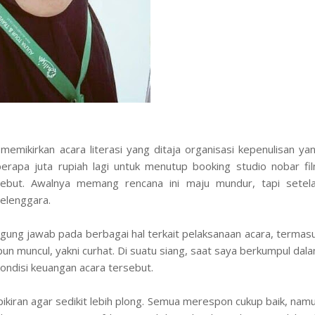
emikirkan acara literasi yang ditaja organisasi kepenulisan ya
berapa juta rupiah lagi untuk menutup booking studio nobar fi
ebut. Awalnya memang rencana ini maju mundur, tapi setel
selenggara.
nggung jawab pada berbagai hal terkait pelaksanaan acara, termas
un muncul, yakni curhat. Di suatu siang, saat saya berkumpul dal
kondisi keuangan acara tersebut.
pikiran agar sedikit lebih plong. Semua merespon cukup baik, nam