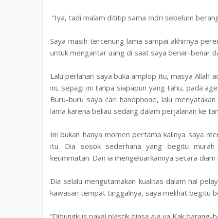
“Iya, tadi malam dititip sama Indri sebelum beran
Saya masih tercenung lama sampai akhirnya pere
untuk mengantar uang di saat saya benar-benar dal
Lalu perlahan saya buka amplop itu, masya Allah a
ini, sepagi ini tanpa siapapun yang tahu, pada a
Buru-buru saya cari handphone, lalu menyatakan 
lama karena beliau sedang dalam perjalanan ke tan
Ini bukan hanya momen pertama kalinya saya me
itu. Dia sosok sederhana yang begitu murah 
keummatan. Dan ia mengeluarkannya secara diam-
Dia selalu mengutamakan kualitas dalam hal pelaya
kawasan tempat tinggalnya, saya melihat begitu
“Dibungkus pakai plastik biasa aja ya Kak barang-b