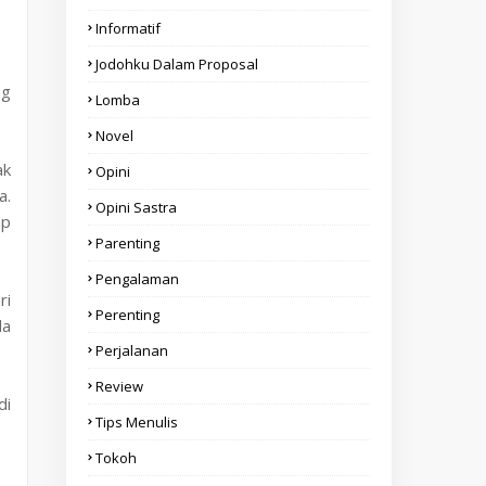
Informatif
Jodohku Dalam Proposal
ng
Lomba
Novel
ak
Opini
a.
Opini Sastra
up
Parenting
Pengalaman
ri
Perenting
da
Perjalanan
Review
di
Tips Menulis
Tokoh