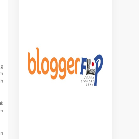
ng
lm
ah
uk
am
un