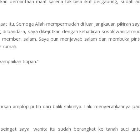
akan permintaan maaf karena tak bisa ikut bergabung, sudah a
saat itu. Semoga Allah mempermudah di luar jangkauan pikiran say
ng di bandara, saya dikejutkan dengan kehadiran sosok wanita mu
il memberi salam. Saya pun menjawab salam dan membuka pint
ke rumah.
mpaikan titipan.”
rkan amplop putih dari balik sakunya. Lalu menyerahkannya pa
 seingat saya, wanita itu sudah berangkat ke tanah suci unt