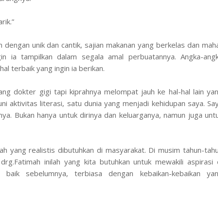
rik.”
n dengan unik dan cantik, sajian makanan yang berkelas dan maha
gin ia tampilkan dalam segala amal perbuatannya. Angka-ang
l terbaik yang ingin ia berikan.
ng dokter gigi tapi kiprahnya melompat jauh ke hal-hal lain ya
ni aktivitas literasi, satu dunia yang menjadi kehidupan saya. Sa
nya. Bukan hanya untuk dirinya dan keluarganya, namun juga unt
lah yang realistis dibutuhkan di masyarakat. Di musim tahun-tah
 drg.Fatimah inilah yang kita butuhkan untuk mewakili aspirasi 
baik sebelumnya, terbiasa dengan kebaikan-kebaikan ya