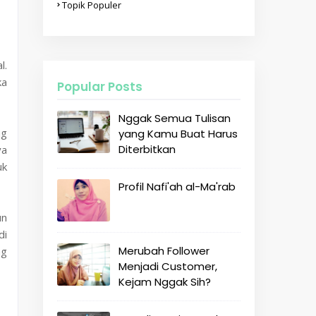
Topik Populer
l.
ka
Popular Posts
Nggak Semua Tulisan
ng
yang Kamu Buat Harus
Diterbitkan
ya
uk
Profil Nafi'ah al-Ma'rab
un
di
Merubah Follower
ng
Menjadi Customer,
Kejam Nggak Sih?