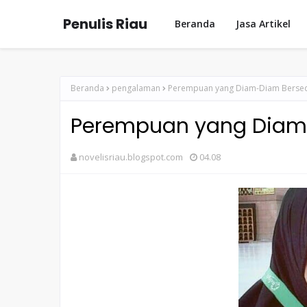
Penulis Riau
Beranda
Jasa Artikel
Beranda
pengalaman
Perempuan yang Diam-Diam Bersede
Perempuan yang Diam-
novelisriau.blogspot.com
04.08