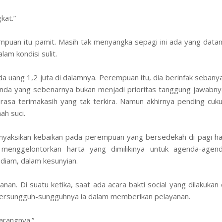
gkat.”
mpuan itu pamit. Masih tak menyangka sepagi ini ada yang data
am kondisi sulit.
da uang 1,2 juta di dalamnya. Perempuan itu, dia berinfak sebany
genda yang sebenarnya bukan menjadi prioritas tanggung jawabny
rasa terimakasih yang tak terkira. Namun akhirnya pending cuk
ah suci.
nyaksikan kebaikan pada perempuan yang bersedekah di pagi ha
menggelontorkan harta yang dimilikinya untuk agenda-agen
diam, dalam kesunyian.
nan. Di suatu ketika, saat ada acara bakti social yang dilakukan 
 bersungguh-sungguhnya ia dalam memberikan pelayanan.
arangnya.”