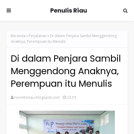
Penulis Riau
Beranda
Perjalanan
Di dalam Penjara Sambil Menggendong
Anaknya, Perempuan itu Menulis
Di dalam Penjara Sambil
Menggendong Anaknya,
Perempuan itu Menulis
novelisriau.blogspot.com
23.01